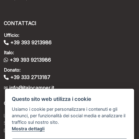
CONTATTACI
Ufficio:
+39 393 9213986
Italo:
+39 393 9213986
Donato:
+39 333 2713187
info@italocamper.it
Questo sito web utilizza i cookie
ORARI DI APERTURA
Usiamo i cookie per personalizzare i contenuti e gli
annunci, per funzionalità dei social media e analizzare il
Lunedì – Venerdì: 08:30 - 13:00 / 16:00 - 18:00
traffico sul nostro sito.
Sabato: Su appuntamento
Mostra dettagli
Domenica: Su appuntamento